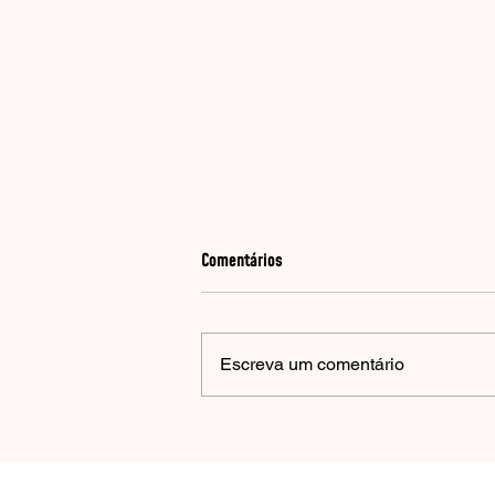
Comentários
Escreva um comentário
Chegada do Fezolinetanto no Brasil