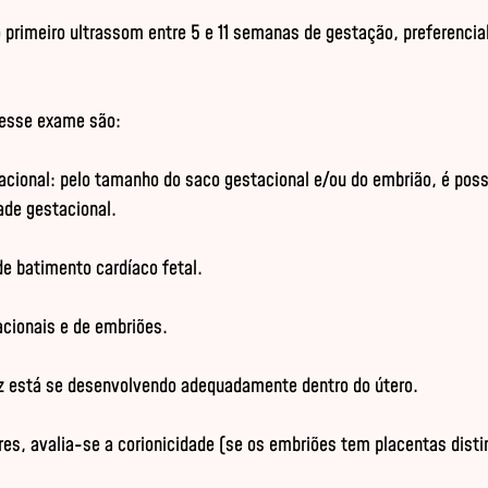
primeiro ultrassom entre 5 e 11 semanas de gestação, preferencial
desse exame são:

acional: pelo tamanho do saco gestacional e/ou do embrião, é poss
ade gestacional.

de batimento cardíaco fetal.

cionais e de embriões.

ez está se desenvolvendo adequadamente dentro do útero.

s, avalia-se a corionicidade (se os embriões tem placentas distin