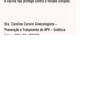
A vacina não protege contra o herpes simples.
Dra. Carolina Corsini Ginecologista – 
Prevenção e Tratamento do HPV – Estética 
Íntima CRM-SP: 109680
Ginecologia
Ver tudo
Posts recentes