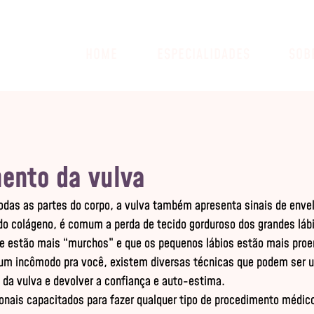
HOME
ESPECIALIDADES
SOB
ento da vulva
das as partes do corpo, a vulva também apresenta sinais de env
do colágeno, é comum a perda de tecido gorduroso dos grandes lábi
e estão mais “murchos” e que os pequenos lábios estão mais pro
um incômodo pra você, existem diversas técnicas que podem ser u
 da vulva e devolver a confiança e auto-estima.
onais capacitados para fazer qualquer tipo de procedimento médic