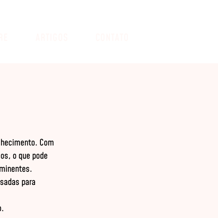
RE
ARTIGOS
CONTATO
elhecimento. Com 
os, o que pode 
eminentes.
sadas para 
o.