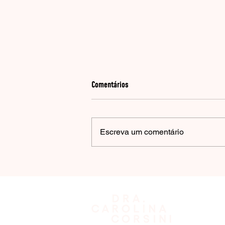
Comentários
Escreva um comentário
As principais opções para tratar a
secura íntima