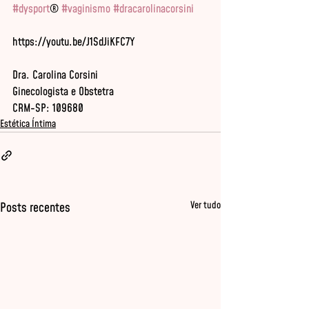
#dysport
® 
#vaginismo
#dracarolinacorsini
Dra. Carolina Corsini

Ginecologista e Obstetra

CRM-SP: 109680
Estética Íntima
Ver tudo
Posts recentes