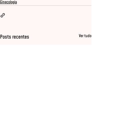
Ginecologia
Ver tudo
Posts recentes
Dra, posso ter rela