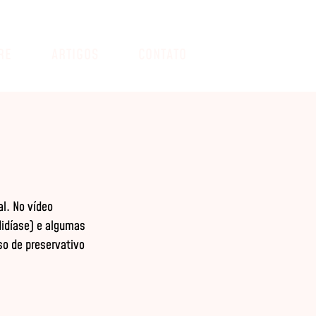
RE
ARTIGOS
CONTATO
l. No vídeo 
idíase) e algumas 
o de preservativo 