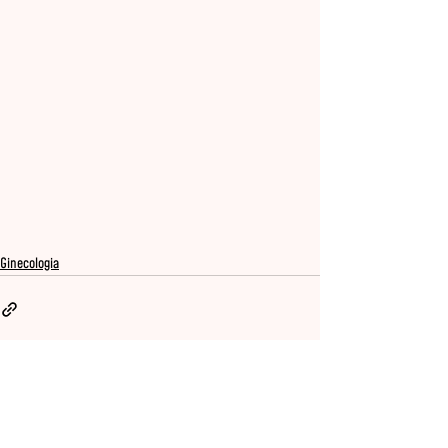
Ginecologia
Ver tudo
Posts recentes