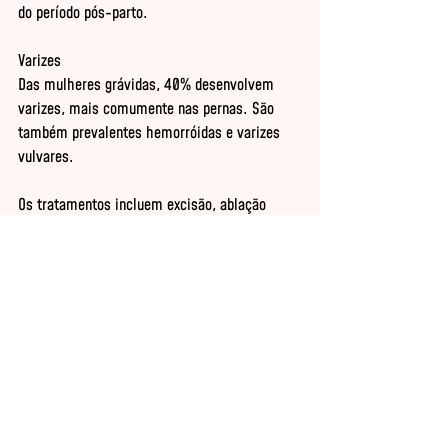
do período pós-parto. 

Varizes 

Das mulheres grávidas, 40% desenvolvem 
varizes, mais comumente nas pernas. São 
também prevalentes hemorróidas e varizes 
vulvares. 

Os tratamentos incluem excisão, ablação 
endovascular, escleroterapia endovascular, 
técnicas de radiofreqüência, dentre outras. 
Esses tratamentos são efetivos, mas não 
devem ser realizados na gravidez, pois os 
riscos não são conhecidos. Após a gravidez 
tais procedimentos são considerados seguros, 
além de mais efetivos. 

5- Alterações mucosas 

- Gengivas: alterações nas gengivas 