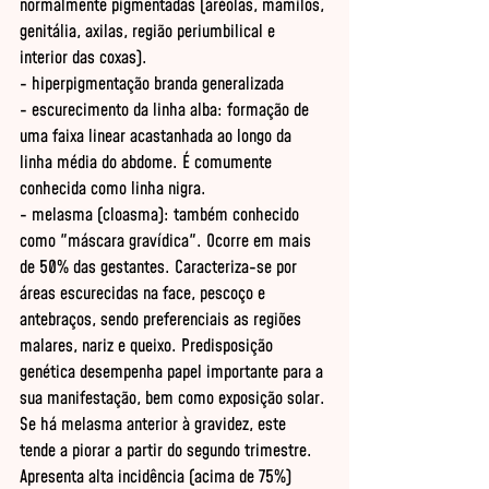
normalmente pigmentadas (aréolas, mamilos, 
genitália, axilas, região periumbilical e 
interior das coxas). 

- hiperpigmentação branda generalizada 

- escurecimento da linha alba: formação de 
uma faixa linear acastanhada ao longo da 
linha média do abdome. É comumente 
conhecida como linha nigra. 

- melasma (cloasma): também conhecido 
como "máscara gravídica". Ocorre em mais 
de 50% das gestantes. Caracteriza-se por 
áreas escurecidas na face, pescoço e 
antebraços, sendo preferenciais as regiões 
malares, nariz e queixo. Predisposição 
genética desempenha papel importante para a 
sua manifestação, bem como exposição solar. 
Se há melasma anterior à gravidez, este 
tende a piorar a partir do segundo trimestre. 
Apresenta alta incidência (acima de 75%) 