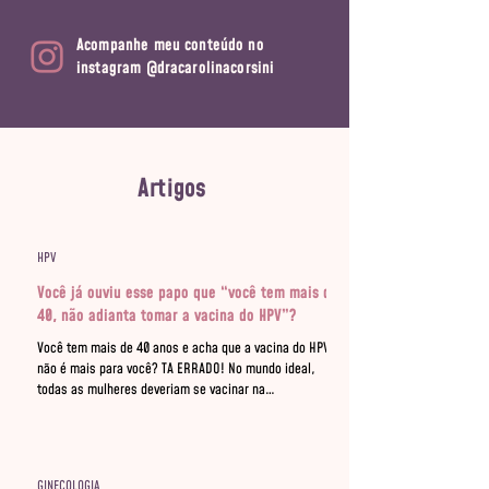
Acompanhe meu conteúdo no
instagram
@dracarolinacorsini
Artigos
HPV
Você já ouviu esse papo que “você tem mais de
40, não adianta tomar a vacina do HPV”?
Você tem mais de 40 anos e acha que a vacina do HPV
não é mais para você? TA ERRADO! No mundo ideal,
todas as mulheres deveriam se vacinar na
adolescência. No mundo real, infelizmente, a vida não
funciona assim. Mulheres sexualmente ativas se
beneficiam da vacina: - ela pode impedir novas
infecções por cepas que você ainda não teve contato -
GINECOLOGIA