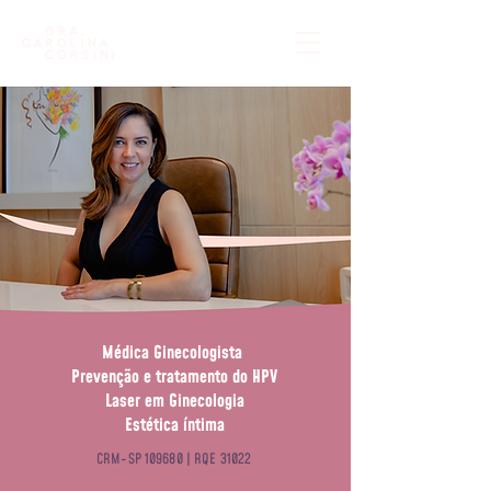
Médica Ginecologista
Prevenção e tratamento do HPV
Laser em Ginecologia
Estética íntima
CRM-SP 109680 | RQE 31022